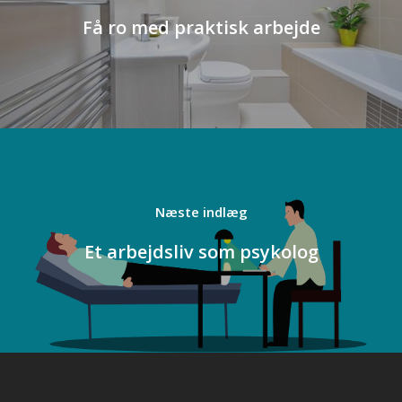
Få ro med praktisk arbejde
Et arbejdsliv som psykolog