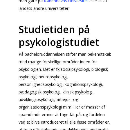
man gøre på
Københavns Universitet
eller et af
landets andre universiteter.
Studietiden på
psykologistudiet
På bacheloruddannelsen stifter man bekendtskab
med mange forskellige områder inden for
psykologien. Det er fx socialpsykologi, biologisk
psykologi, neuropsykologi,
personlighedspsykologi, kognitionspsykologi,
pædagogisk psykologi, klinisk psykologi,
udviklingspsykologi, arbejds- og
organisationspsykologi m.m. Her er masser af
spændende emner at tage fat på, og fordelen
ved at blive introduceret til alle disse områder er,
at man efterfølgende kan dykke ned i bestemte